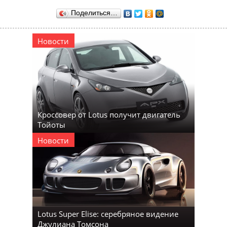
Поделиться…
Новости
Кроссовер от Lotus получит двигатель
Тойоты
Новости
Lotus Super Elise: серебряное видение
Джулиана Томсона