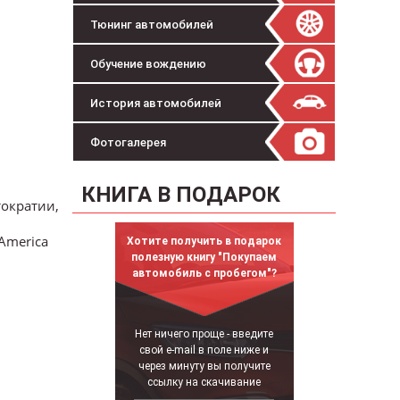
Тюнинг автомобилей
Обучение вождению
История автомобилей
Фотогалерея
КНИГА В ПОДАРОК
тократии,
America
Хотите получить в подарок
полезную книгу "Покупаем
автомобиль с пробегом"?
Нет ничего проще - введите
свой e-mail в поле ниже и
через минуту вы получите
ссылку на скачивание