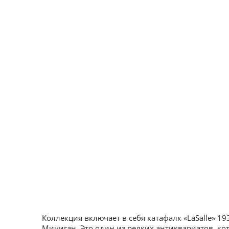
Коллекция включает в себя катафалк «LaSalle» 19
Мичиган. Это один из редких антиквариатов, ко