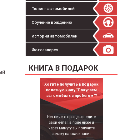
Тюнинг автомобилей
Обучение вождению
История автомобилей
Фотогалерея
КНИГА В ПОДАРОК
мый
Хотите получить в подарок
полезную книгу "Покупаем
автомобиль с пробегом"?
Нет ничего проще - введите
свой e-mail в поле ниже и
через минуту вы получите
ссылку на скачивание