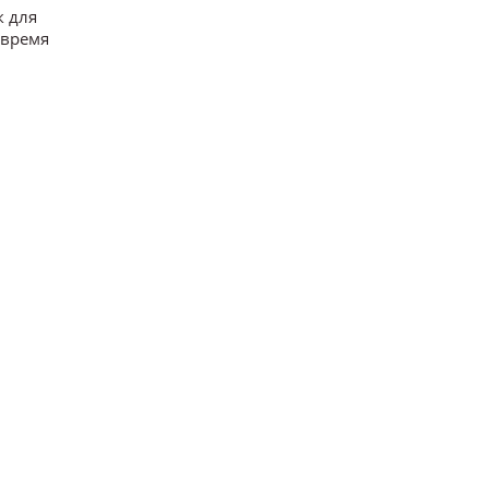
к для
 время