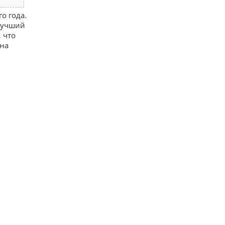
о года.
 лучший
 что
 на