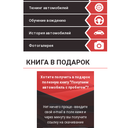
Тюнинг автомобилей
Обучение вождению
История автомобилей
Фотогалерея
КНИГА В ПОДАРОК
Хотите получить в подарок
полезную книгу "Покупаем
автомобиль с пробегом"?
Нет ничего проще - введите
свой e-mail в поле ниже и
через минуту вы получите
ссылку на скачивание