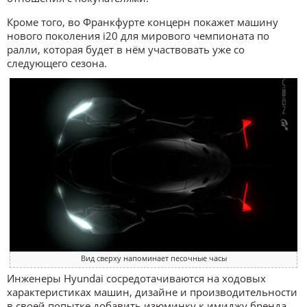
Кроме того, во Франкфурте концерн покажет машину
нового поколения i20 для мирового чемпионата по
ралли, которая будет в нём участвовать уже со
следующего сезона.
Вид сверху напоминает песочные часы
Инженеры Hyundai сосредотачиваются на ходовых
характеристиках машин, дизайне и производительности
в своей попытке добавить изюминку к имиджу бренда.