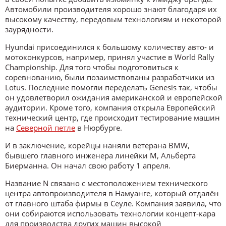
Автомобили производителя хорошо знают благодаря их
высокому качеству, передовым технологиям и некоторой
заурядности.
Hyundai присоединился к большому количеству авто- и
мотоконкурсов, например, принял участие в World Rally
Championship. Для того чтобы подготовиться к
соревнованию, были позаимствованы разработчики из
Lotus. Последние помогли переделать Genesis так, чтобы
он удовлетворил ожидания американской и европейской
аудитории. Кроме того, компания открыла Европейский
технический центр, где происходит тестирование машин
на
Северной петле
в Нюрбурге.
И в заключение, корейцы наняли ветерана BMW,
бывшего главного инженера линейки M, Альберта
Биерманна. Он начал свою работу 1 апреля.
Название N связано с местоположением технического
центра автопроизводителя в Намуанге, который отдалён
от главного штаба фирмы в Сеуле. Компания заявила, что
они собираются использовать технологии концепт-кара
для производства других машин высокой