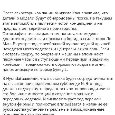
Пресс-секретарь компании Анджела Хванг заявила, что
детали о модели будут обнародованы позже. На текущем
этапе автомобиль является чистой концепцией и не
предполагает серийного производства.
Фотографии-тизеры дают нам понять, что модель
достаточно длинная и похожа на болид в стиле гонок Ле-
Ман. В центре под своеобразной куполовидной крышей
находится место водителя и центральная консоль. Если
смотреть сверху, то очертания машины напоминают
песочные часы с выступающими передними и задними
колёсами. Переднюю часть обрамляют ходовые огни,
напоминающие по форме букву L.
В Hyundai заявили, что выставка будет сосредотачиваться
на высокопроизводительном суббренде N. Этот ход
должен подчеркнуть преданность автопроизводителя и
его большие инвестиции в создание мощных и
передовых моделей. N символизирует ход перемен
внутри фирмы и полностью вписывается в желание её
руководства установить реальные и эмоциональные
отношения с покупателями.