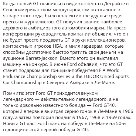
Когда новый GT появился в виде концепта в Детройте в
Североамериканском международном автосалоне в
январе этого года, было коллективное удушье среди
прессы и журналистов. GT получил звание наиболее
дерзкого и амбициозного автомобиля марки. На пресс-
конференции руководитель компании объявил, что он
не будет просто продавать GT в руки коллекционеров,
контрактных игроков НБА, и миллиардерам, которые
способны достаточно быстро тратить свои деньги на
аукционе Barrett-Jackson. Вместо этого он выставил
машину на конкурс. В июне Ford объявил, что это GT
станет подарком для гонщика-победителя FIA World
Endurance Championship series и the TUDOR United Sports
Car Championship в Северной Америке в Ле-Мане.
Помните: этот Ford GT приходится внуком
легендарного — действительно легендарного, а не
только довольно известного болида — Ford GT40,
который впервые выиграл серию гонок в Ле-Мане в 1966
году, а затем повторил подвиг в 1967, 1968 и 1969 годах.
Новый GT даст Ford шанс на победу в Ле-Мане на 50-й
годовщине этой первой победы GT40.