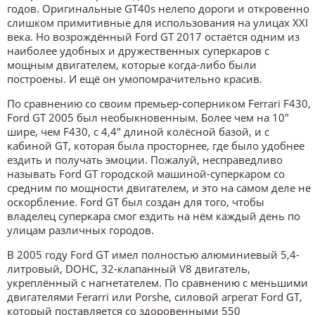
годов. Оригинальные GT40s нелепо дороги и откровенно
слишком примитивные для использования на улицах XXI
века. Но возрождённый Ford GT 2017 остаётся одним из
наиболее удобных и дружественных суперкаров с
мощным двигателем, которые когда-либо были
построены. И ещё он умопомрачительно красив.
По сравнению со своим премьер-соперником Ferrari F430,
Ford GT 2005 был необыкновенным. Более чем на 10″
шире, чем F430, с 4,4″ длиной колёсной базой, и с
кабиной GT, которая была просторнее, где было удобнее
ездить и получать эмоции. Пожалуй, несправедливо
называть Ford GT городской машиной-суперкаром со
средним по мощности двигателем, и это на самом деле не
оскорбление. Ford GT был создан для того, чтобы
владелец суперкара смог ездить на нём каждый день по
улицам различных городов.
В 2005 году Ford GT имел полностью алюминиевый 5,4-
литровый, DOHC, 32-клапанный V8 двигатель,
укреплённый с нагнетателем. По сравнению с меньшими
двигателями Ferarri или Porshe, силовой агрегат Ford GT,
который поставляется со здоровенными 550