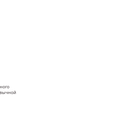
чного
вычной