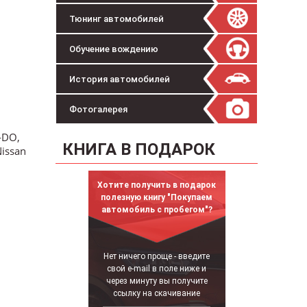
Тюнинг автомобилей
Обучение вождению
История автомобилей
Фотогалерея
-DO,
КНИГА В ПОДАРОК
issan
Хотите получить в подарок
полезную книгу "Покупаем
автомобиль с пробегом"?
Нет ничего проще - введите
свой e-mail в поле ниже и
через минуту вы получите
ссылку на скачивание