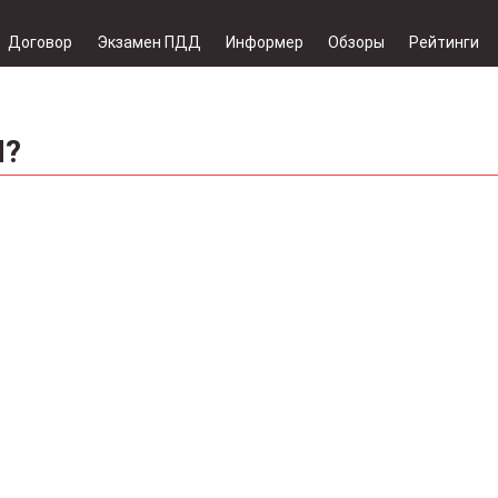
Договор
Экзамен ПДД
Информер
Обзоры
Рейтинги
И?