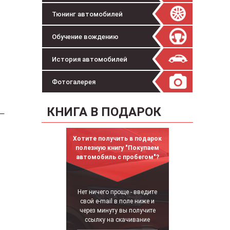
Тюнинг автомобилей
Обучение вождению
История автомобилей
Фотогалерея
КНИГА В ПОДАРОК
 —
Хотите получить в подарок
полезную книгу "Покупаем
автомобиль с пробегом"?
Нет ничего проще - введите
свой e-mail в поле ниже и
через минуту вы получите
ссылку на скачивание