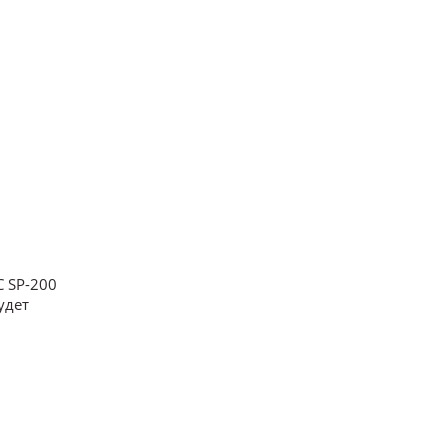
C SP-200
удет