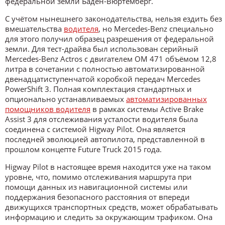
федеральной земли Баден-Вюртемберг.
С учётом нынешнего законодательства, нельзя ездить без
вмешательства
водителя
, но Mercedes-Benz специально
для этого получил образец разрешения от федеральной
земли. Для тест-драйва был использован серийный
Mercedes-Benz Actros с двигателем OM 471 объёмом 12,8
литра в сочетании с полностью автоматизированной
двенадцатиступенчатой коробкой передач Mercedes
PowerShift 3. Полная комплектация стандартных и
опционально устанавливаемых
автоматизированных
помощников водителя
в рамках системы Active Brake
Assist 3 для отслеживания усталости водителя была
соединена с системой Higway Pilot. Она является
последней эволюцией автопилота, представленной в
прошлом концепте Future Truck 2015 года.
Higway Pilot в настоящее время находится уже на таком
уровне, что, помимо отслеживания маршрута при
помощи данных из навигационной системы или
поддержания безопасного расстояния от впереди
движущихся транспортных средств, может обрабатывать
информацию и следить за окружающим трафиком. Она