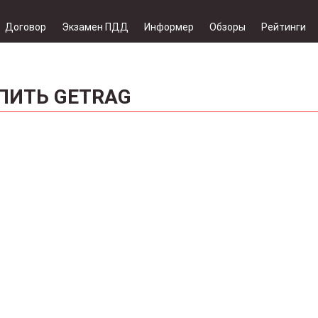
Договор
Экзамен ПДД
Информер
Обзоры
Рейтинги
ПИТЬ GETRAG