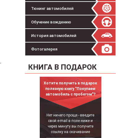
Тюнинг автомобилей
Обучение вождению
История автомобилей
Фотогалерея
.
КНИГА В ПОДАРОК
Хотите получить в подарок
полезную книгу "Покупаем
автомобиль с пробегом"?
Нет ничего проще - введите
свой e-mail в поле ниже и
через минуту вы получите
ссылку на скачивание