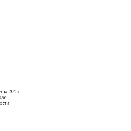
онца 2015
для
ости