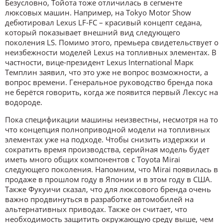
Безусловно, Тойота тоже отличилась в сегменте
люксовых машин. Например, на Tokyo Motor Show
дебютировал Lexus LF-FC – красивый концепт седана,
который показывает внешний вид следующего
поколения LS. Помимо этого, премьера свидетельствует о
неизбежности моделей Lexus на топливных элементах. В
частности, вице-президент Lexus International Марк
Темплин заявил, что это уже не вопрос возможности, а
вопрос времени. Генеральное руководство бренда пока
не берётся говорить, когда же появится первый Лексус на
водороде.
Пока спецификации машины неизвестны, несмотря на то
что концепция полноприводной модели на топливных
элементах уже на подходе. Чтобы снизить издержки и
сократить время производства, серийная модель будет
иметь много общих компонентов с Toyota Mirai
следующего поколения. Напомним, что Mirai появилась в
продаже в прошлом году в Японии и в этом году в США.
Также Фукуичи сказал, что для люксового бренда очень
важно продвинуться в разработке автомобилей на
альтернативных приводах. Также он считает, что
необходимость защитить окружающую среду выше, чем