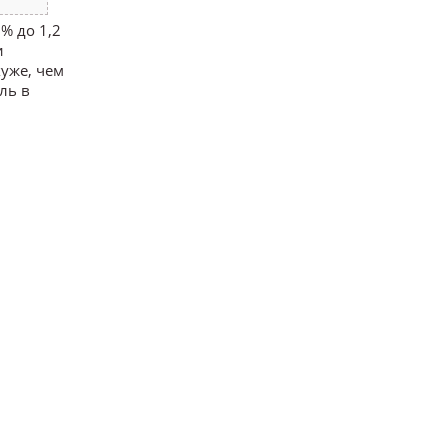
% до 1,2
и
уже, чем
ль в