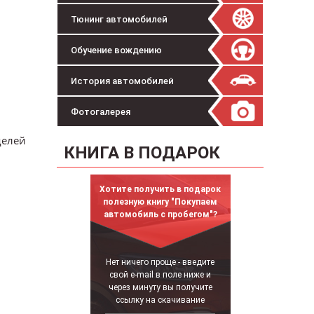
Тюнинг автомобилей
Обучение вождению
История автомобилей
Фотогалерея
делей
КНИГА В ПОДАРОК
Хотите получить в подарок
полезную книгу "Покупаем
автомобиль с пробегом"?
Нет ничего проще - введите
свой e-mail в поле ниже и
через минуту вы получите
ссылку на скачивание