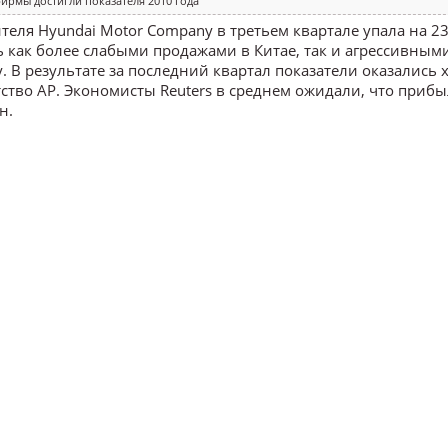
ирмы достигли показателя 2010 года
ля Hyundai Motor Company в третьем квартале упала на 23
 как более слабыми продажами в Китае, так и агрессивным
 результате за последний квартал показатели оказались х
тство AP. Экономисты Reuters в среднем ожидали, что прибы
н.