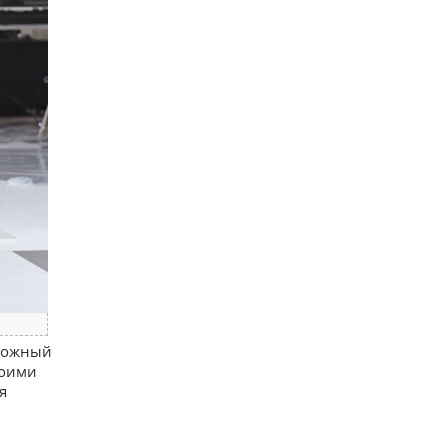
зможный
воими
я