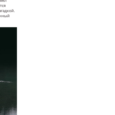
ляют
тся
агадкой.
анный