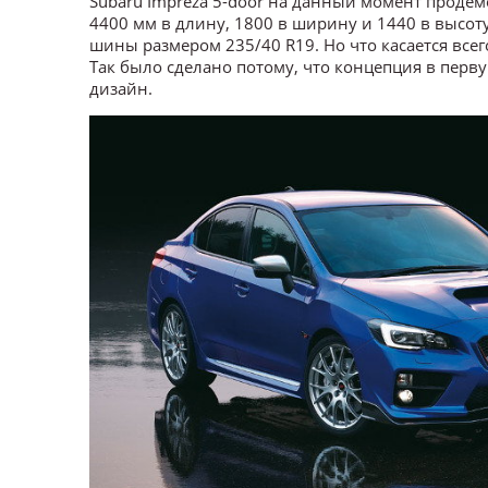
Subaru Impreza 5-door на данный момент продем
4400 мм в длину, 1800 в ширину и 1440 в высоту
шины размером 235/40 R19. Но что касается всего
Так было сделано потому, что концепция в пер
дизайн.