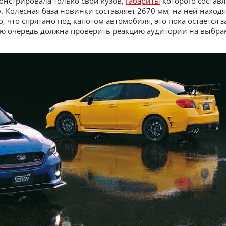
онстрировала только свой кузов,
габариты
которого состав
. Колёсная база новинки составляет 2670 мм, на ней находя
, что спрятано под капотом автомобиля, это пока остаётся з
вую очередь должна проверить реакцию аудитории на выбр