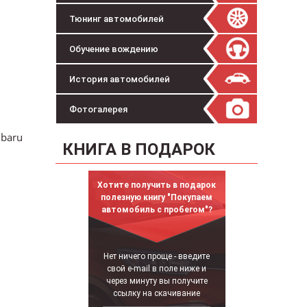
Тюнинг автомобилей
Обучение вождению
История автомобилей
Фотогалерея
ubaru
КНИГА В ПОДАРОК
Хотите получить в подарок
полезную книгу "Покупаем
автомобиль с пробегом"?
Нет ничего проще - введите
свой e-mail в поле ниже и
через минуту вы получите
ссылку на скачивание