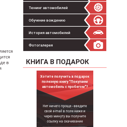
Тюнинг автомобилей
Обучение вождению
История автомобилей
Фотогалерея
ляется
дится
КНИГА В ПОДАРОК
де в
я
Хотите получить в подарок
полезную книгу "Покупаем
автомобиль с пробегом"?
Нет ничего проще - введите
свой e-mail в поле ниже и
через минуту вы получите
ссылку на скачивание