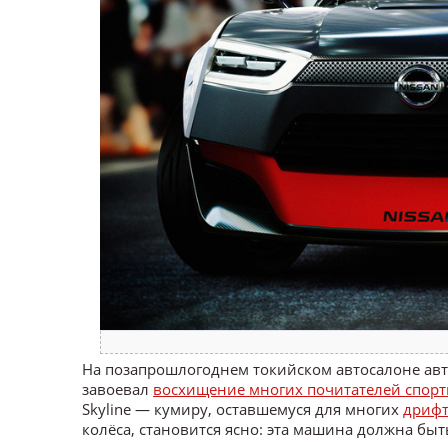
На позапрошлогоднем токийском автосалоне авто
завоевал
восхищение многих почитателей спорт
Skyline — кумиру, оставшемуся для многих
дрифт
колёса, становится ясно: эта машина должна бы