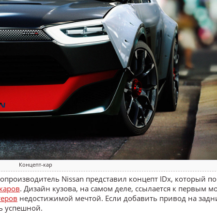
Концепт-кар
производитель Nissan представил концепт IDx, который по
каров
. Дизайн кузова, на самом деле, ссылается к первым 
еров
недостижимой мечтой. Если добавить привод на задн
ть успешной.