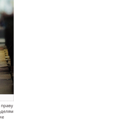
 праву
моделям
ие