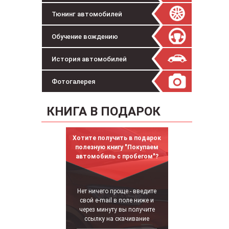
Тюнинг автомобилей
Обучение вождению
История автомобилей
Фотогалерея
КНИГА В ПОДАРОК
Хотите получить в подарок
полезную книгу "Покупаем
автомобиль с пробегом"?
Нет ничего проще - введите
свой e-mail в поле ниже и
через минуту вы получите
ссылку на скачивание