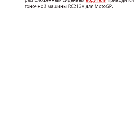
расположенным сиденьем
водителя
приводится
гоночной машины RC213V для MotoGP.