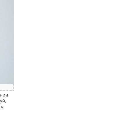
янии
уй,
 к