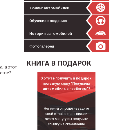
Тюнинг автомобилей
Обучение вождению
История автомобилей
Фотогалерея
КНИГА В ПОДАРОК
, а этот
стве?
Хотите получить в подарок
полезную книгу "Покупаем
автомобиль с пробегом"?
Нет ничего проще - введите
свой e-mail в поле ниже и
через минуту вы получите
ссылку на скачивание