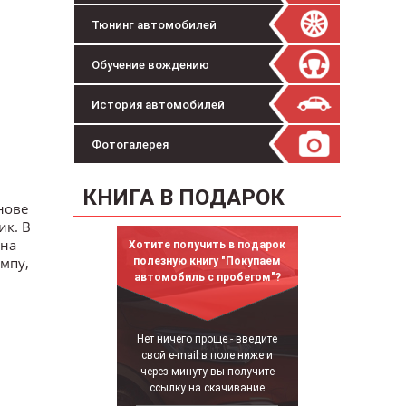
Тюнинг автомобилей
Обучение вождению
История автомобилей
Фотогалерея
КНИГА В ПОДАРОК
нове
ик. В
 на
Хотите получить в подарок
ампу,
полезную книгу "Покупаем
автомобиль с пробегом"?
Нет ничего проще - введите
свой e-mail в поле ниже и
через минуту вы получите
ссылку на скачивание