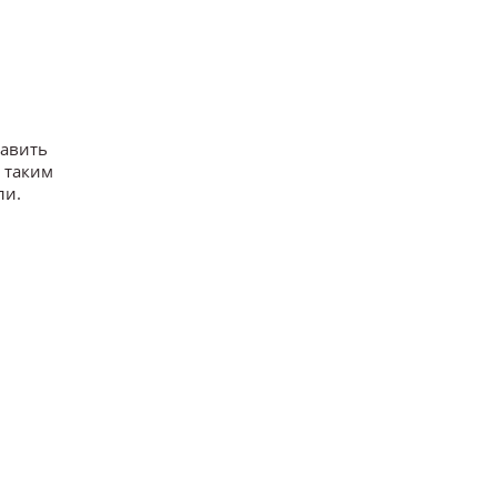
тавить
т таким
ли.