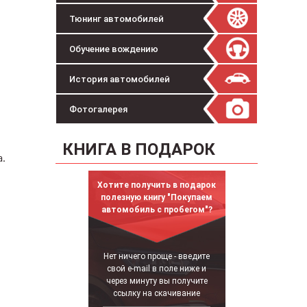
Тюнинг автомобилей
Обучение вождению
История автомобилей
Фотогалерея
КНИГА В ПОДАРОК
.
Хотите получить в подарок
полезную книгу "Покупаем
автомобиль с пробегом"?
Нет ничего проще - введите
свой e-mail в поле ниже и
через минуту вы получите
ссылку на скачивание