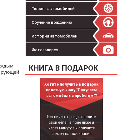
Тюнинг автомобилей
Обучение вождению
История автомобилей
Фотогалерея
аждым
КНИГА В ПОДАРОК
дирующей
Хотите получить в подарок
полезную книгу "Покупаем
автомобиль с пробегом"?
Нет ничего проще - введите
свой e-mail в поле ниже и
через минуту вы получите
ссылку на скачивание