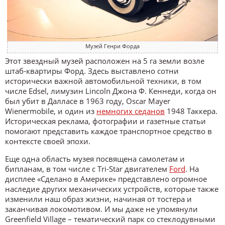
Музей Генри Форда
Этот звездный музей расположен на 5 га земли возле
штаб-квартиры Форд. Здесь выставлено сотни
исторически важной автомобильной техники, в том
числе Edsel, лимузин Lincoln Джона Ф. Кеннеди, когда он
был убит в Далласе в 1963 году, Oscar Mayer
Wienermobile, и один из
немногих седанов
1948 Таккера.
Историческая реклама, фотографии и газетные статьи
помогают представить каждое транспортное средство в
контексте своей эпохи.
Еще одна область музея посвящена самолетам и
бипланам, в том числе с Tri-Star двигателем
Ford
. На
дисплее «Сделано в Америке» представлено огромное
наследие других механических устройств, которые также
изменили наш образ жизни, начиная от тостера и
заканчивая локомотивом. И мы даже не упомянули
Greenfield Village – тематический парк со стеклодувными