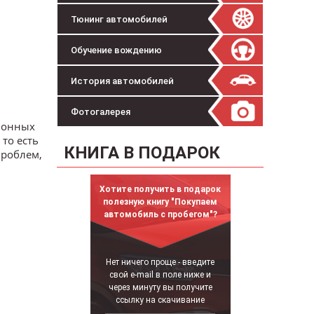
Тюнинг автомобилей
Обучение вождению
История автомобилей
Фотогалерея
лионных
то есть
КНИГА В ПОДАРОК
проблем,
Хотите получить в подарок
полезную книгу "Покупаем
автомобиль с пробегом"?
Нет ничего проще - введите
свой e-mail в поле ниже и
через минуту вы получите
ссылку на скачивание