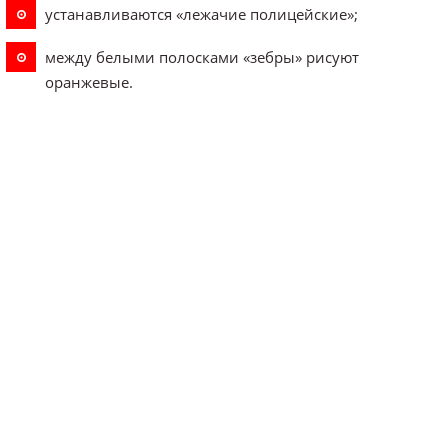
устанавливаются «лежачие полицейские»;
между белыми полосками «зебры» рисуют
оранжевые.