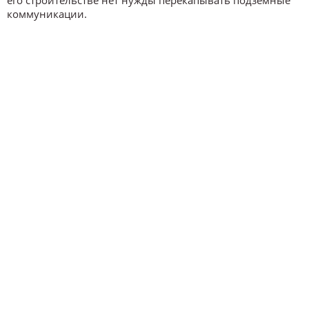
его строительстве нет нужды перекапывать подземные
коммуникации.