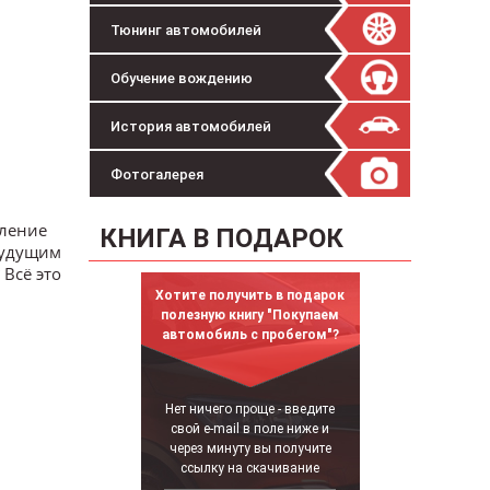
Тюнинг автомобилей
Обучение вождению
История автомобилей
Фотогалерея
вление
КНИГА В ПОДАРОК
будущим
Всё это
Хотите получить в подарок
полезную книгу "Покупаем
автомобиль с пробегом"?
Нет ничего проще - введите
свой e-mail в поле ниже и
через минуту вы получите
ссылку на скачивание