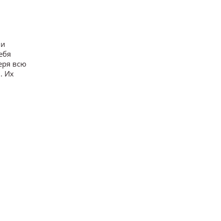
 и
ебя
еря всю
. Их