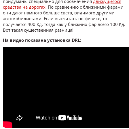
придуманы специально для обозначения
движущегося
средства на дорогах
. По сравнению с ближними фарами
они дают намного больше света, видимого другими
автомобилистами. Если высчитать по физике, то
получается 400 Кд, тогда как у ближних фар всего 100 Кд.
Вот такая существенная разница!
На видео показана установка DRL: