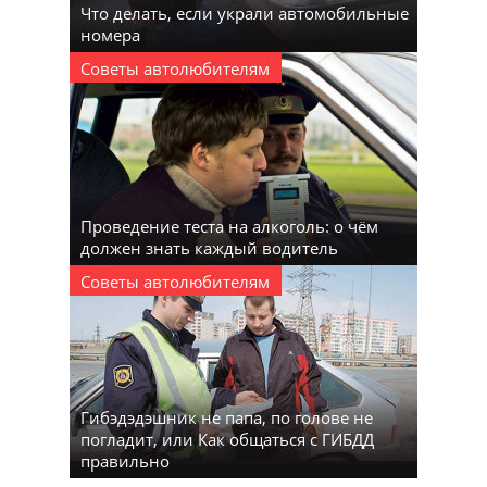
Что делать, если украли автомобильные
номера
Советы автолюбителям
Проведение теста на алкоголь: о чём
должен знать каждый водитель
Советы автолюбителям
Гибэдэдэшник не папа, по голове не
погладит, или Как общаться с ГИБДД
правильно