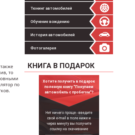
Тюнинг автомобилей
Обучение вождению
История автомобилей
Фотогалерея
КНИГА В ПОДАРОК
 также
ив, то
сновными
Хотите получить в подарок
лятор по
полезную книгу "Покупаем
тков.
автомобиль с пробегом"?
Нет ничего проще - введите
свой e-mail в поле ниже и
через минуту вы получите
ссылку на скачивание