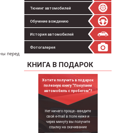
Тюнинг автомобилей
Обучение вождению
История автомобилей
Фотогалерея
ны перед
КНИГА В ПОДАРОК
Хотите получить в подарок
полезную книгу "Покупаем
автомобиль с пробегом"?
Нет ничего проще - введите
свой e-mail в поле ниже и
через минуту вы получите
ссылку на скачивание