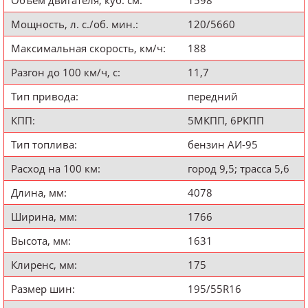
Объём двигателя, куб. см:
1598
Мощность, л. с./об. мин.:
120/5660
Максимальная скорость, км/ч:
188
Разгон до 100 км/ч, с:
11,7
Тип привода:
передний
КПП:
5МКПП, 6РКПП
Тип топлива:
бензин АИ-95
Расход на 100 км:
город 9,5; трасса 5,6
Длина, мм:
4078
Ширина, мм:
1766
Высота, мм:
1631
Клиренс, мм:
175
Размер шин:
195/55R16