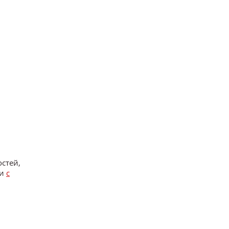
стей,
ки
с