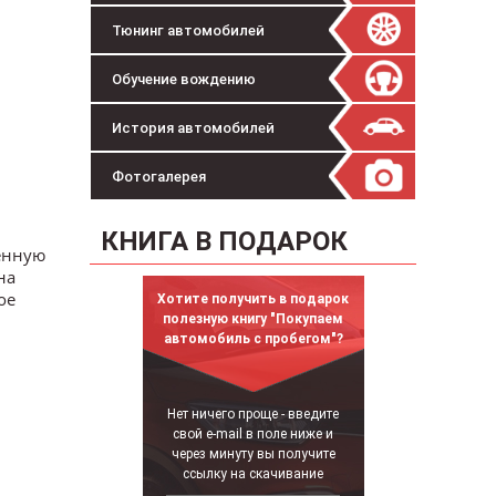
Тюнинг автомобилей
Обучение вождению
История автомобилей
Фотогалерея
КНИГА В ПОДАРОК
лённую
на
ое
Хотите получить в подарок
полезную книгу "Покупаем
автомобиль с пробегом"?
Нет ничего проще - введите
свой e-mail в поле ниже и
через минуту вы получите
ссылку на скачивание