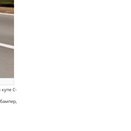
 купе C-
бампер,