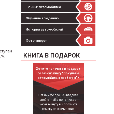
Тюнинг автомобилей
Обучение вождению
История автомобилей
Фотогалерея
ступен
КНИГА В ПОДАРОК
/ч.
Хотите получить в подарок
полезную книгу "Покупаем
автомобиль с пробегом"?
Нет ничего проще - введите
свой e-mail в поле ниже и
через минуту вы получите
ссылку на скачивание