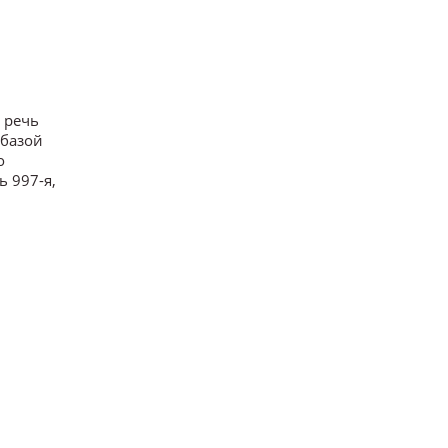
 речь
 базой
о
ь 997-я,