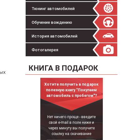
Тюнинг автомобилей
Обучение вождению
История автомобилей
Фотогалерея
КНИГА В ПОДАРОК
рых
Хотите получить в подарок
полезную книгу "Покупаем
автомобиль с пробегом"?
Нет ничего проще - введите
свой e-mail в поле ниже и
через минуту вы получите
ссылку на скачивание