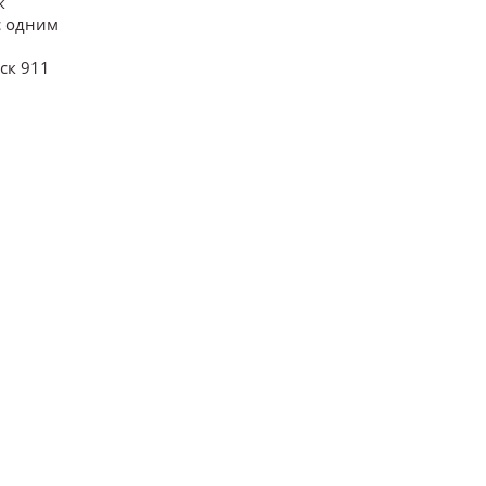
к
с одним
ск 911