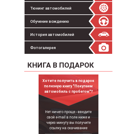
Тюнинг автомобилей
Обучение вождению
История автомобилей
Фотогалерея
КНИГА В ПОДАРОК
Хотите получить в подарок
полезную книгу "Покупаем
автомобиль с пробегом"?
Нет ничего проще - введите
свой e-mail в поле ниже и
через минуту вы получите
ссылку на скачивание