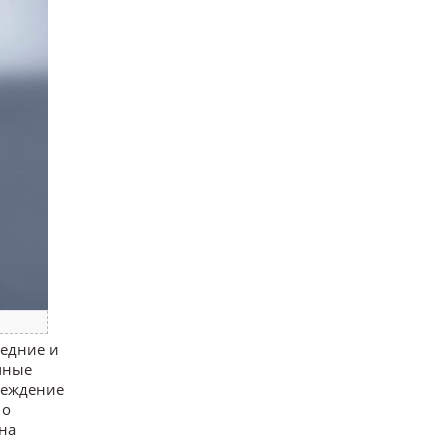
редние и
чные
реждение
 о
 на