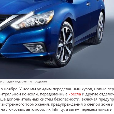
этот седан лидирует по продажам
у в ноябре. У неё мы увидим переделанный кузов, новые пе
ентральной консоли, переделанные
кресла
и другие отдело
ьше дополнительных систем безопасности, включая предуп
 экстренного торможения, предупреждения о слепой зоне и
а люксовых автомобилях Infinity, а затем переместились и