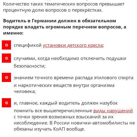
Количество таких тематических вопросов превышает
процентную долю вопросов о перекрёстках.
Водитель в Германии должен в обязательном
порядке владеть огромным перечнем вопросов, а
именно:
спецификой
установки детского кресла
;
случаями, когда необходимо отключить подушки
безопасности;
знанием точного времени распада этилового спирта
и наркотических веществ внутри организма
человека;
и, главное, каждый водитель должен назубок
помнить все вышеперечисленные
виды нарушений
с точки зрения возможных взысканий за их
несоблюдение. В России новички-автомобилисты не
обязаны изучать КоАП вообще.