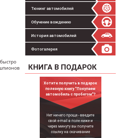
Тюнинг автомобилей
Обучение вождению
История автомобилей
Фотогалерея
 быстро
КНИГА В ПОДАРОК
 шпионов
Хотите получить в подарок
полезную книгу "Покупаем
автомобиль с пробегом"?
Нет ничего проще - введите
свой e-mail в поле ниже и
через минуту вы получите
ссылку на скачивание