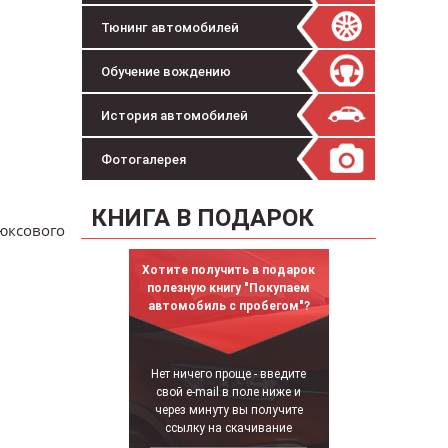
Тюнинг автомобилей
Обучение вождению
История автомобилей
Фотогалерея
КНИГА В ПОДАРОК
люксового
Хотите получить в подарок
полезную книгу "Покупаем
автомобиль с пробегом"?
Нет ничего проще - введите
свой e-mail в поле ниже и
через минуту вы получите
ссылку на скачивание