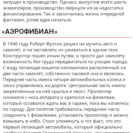
запущен в производство. Однако, выпустив всего шесть
экземпляров, производство свернули из-за недостатка
финансирования. Так и закончилась жизнь очередной
фантазии, успев едва начаться.
«АЭРОФИБИАН»
В 1946 году Роберт Фултон решил не мучить авто и
самолёт, и не заставлять их уживаться в одном теле.
Конструктор пошёл иным путём, и просто дал самолёту
возможность без труда передвигаться по улицам города.
С виду летающая машина напоминала распиленный на
две части самолёт, собственно таковой она и являлась.
Передняя часть имела четыре автомобильных колеса и
легко управлялась на дороге. Центральная часть имела
закреплённые на ней крылья и хвост. Пропеллер
снимался с носа аппарата и крепился на фюзеляже,
который оставался ждать вас в гараже, пока вы катаетесь
по городу. Для полётов требовалось переднюю часть
соединить с фюзеляжем, установить пропеллер и можно
взмывать в небо. Стоит упомянуть и тот факт, что это
первый летающий автомобиль, который официально
одобрил Комитет Гражданской Авиации, что уже говорит