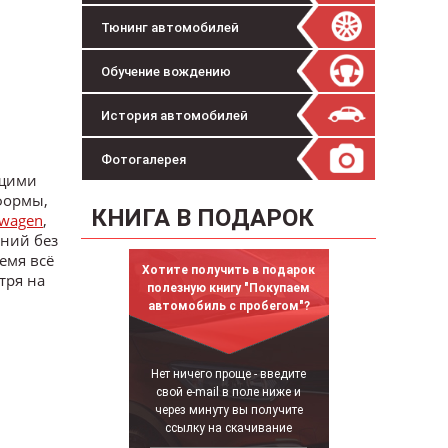
Тюнинг автомобилей
Обучение вождению
История автомобилей
Фотогалерея
ущими
формы,
КНИГА В ПОДАРОК
swagen
,
ений без
емя всё
Хотите получить в подарок
тря на
полезную книгу "Покупаем
автомобиль с пробегом"?
Нет ничего проще - введите
свой e-mail в поле ниже и
через минуту вы получите
ссылку на скачивание