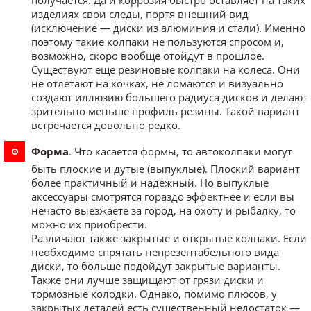
получается. Да и коррозия быстро оставляет на таких
изделиях свои следы, портя внешний вид
(исключение — диски из алюминия и стали). Именно
поэтому такие колпаки не пользуются спросом и,
возможно, скоро вообще отойдут в прошлое.
Существуют ещё резиновые колпаки на колёса. Они
не отлетают на кочках, не ломаются и визуально
создают иллюзию большего радиуса дисков и делают
зрительно меньше профиль резины. Такой вариант
встречается довольно редко.
Форма
. Что касается формы, то автоколпаки могут
быть плоские и дутые (выпуклые). Плоский вариант
более практичный и надёжный. Но выпуклые
аксессуары смотрятся гораздо эффектнее и если вы
нечасто выезжаете за город, на охоту и рыбалку, то
можно их приобрести.
Различают также закрытые и открытые колпаки. Если
необходимо спрятать непрезентабельного вида
диски, то больше подойдут закрытые варианты.
Также они лучше защищают от грязи диски и
тормозные колодки. Однако, помимо плюсов, у
закрытых деталей есть существенный недостаток —