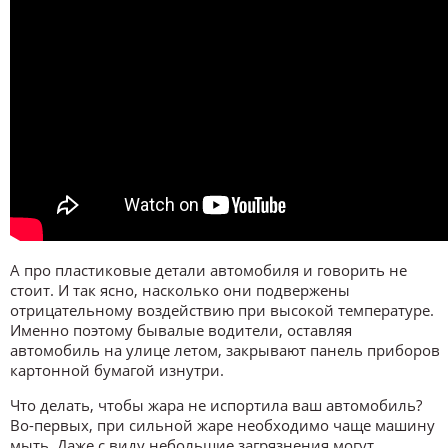
А про пластиковые детали автомобиля и говорить не
стоит. И так ясно, насколько они подвержены
отрицательному воздействию при высокой температуре.
Именно поэтому бывалые водители, оставляя
автомобиль на улице летом, закрывают панель приборов
картонной бумагой изнутри.
Что делать, чтобы жара не испортила ваш автомобиль?
Во-первых, при сильной жаре необходимо чаще машину
мыть. Даже с виду небольшие загрязнения могут