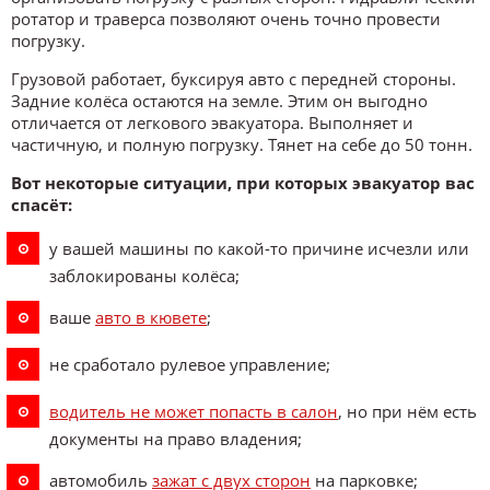
ротатор и траверса позволяют очень точно провести
погрузку.
Грузовой работает, буксируя авто с передней стороны.
Задние колёса остаются на земле. Этим он выгодно
отличается от легкового эвакуатора. Выполняет и
частичную, и полную погрузку. Тянет на себе до 50 тонн.
Вот некоторые ситуации, при которых эвакуатор вас
спасёт:
у вашей машины по какой-то причине исчезли или
заблокированы колёса;
ваше
авто в кювете
;
не сработало рулевое управление;
водитель не может попасть в салон
, но при нём есть
документы на право владения;
автомобиль
зажат с двух сторон
на парковке;