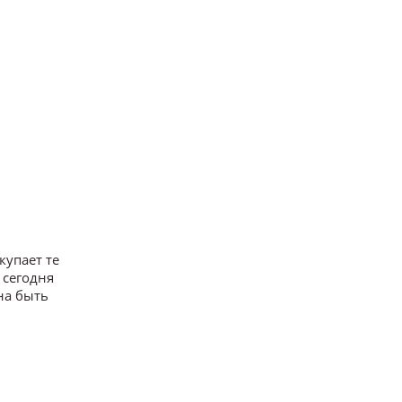
купает те
 сегодня
на быть