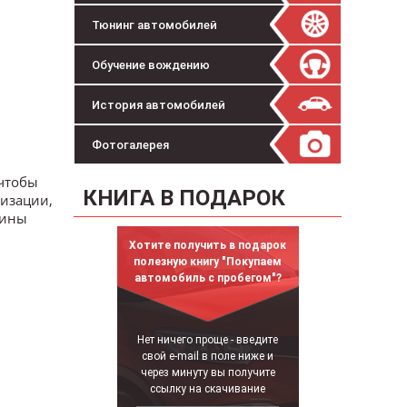
Тюнинг автомобилей
Обучение вождению
История автомобилей
Фотогалерея
 чтобы
КНИГА В ПОДАРОК
низации,
аины
Хотите получить в подарок
полезную книгу "Покупаем
автомобиль с пробегом"?
Нет ничего проще - введите
свой e-mail в поле ниже и
через минуту вы получите
ссылку на скачивание