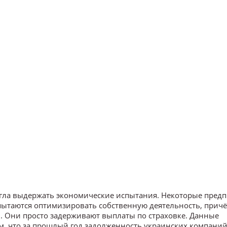
огла выдержать экономические испытания. Некоторые пред
 пытаются оптимизировать собственную деятельность, причё
ы. Они просто задерживают выплаты по страховке. Данные
м, что за прошлый год задолженность украинских компаний