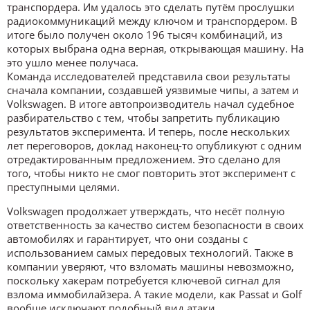
транспордера. Им удалось это сделать путём прослушки
радиокоммуникаций между ключом и транспордером. В
итоге было получен около 196 тысяч комбинаций, из
которых выбрана одна верная, открывающая машину. На
это ушло менее получаса.
Команда исследователей представила свои результаты
сначала компании, создавшей уязвимые чипы, а затем и
Volkswagen. В итоге автопроизводитель начал судебное
разбирательство с тем, чтобы запретить публикацию
результатов эксперимента. И теперь, после нескольких
лет переговоров, доклад наконец-то опубликуют с одним
отредактированным предложением. Это сделано для
того, чтобы никто не смог повторить этот эксперимент с
преступными целями.
Volkswagen продолжает утверждать, что несёт полную
ответственность за качество систем безопасности в своих
автомобилях и гарантирует, что они созданы с
использованием самых передовых технологий. Также в
компании уверяют, что взломать машины невозможно,
поскольку хакерам потребуется ключевой сигнал для
взлома иммобилайзера. А такие модели, как Passat и Golf
вообще исключают подобный вид атаки.