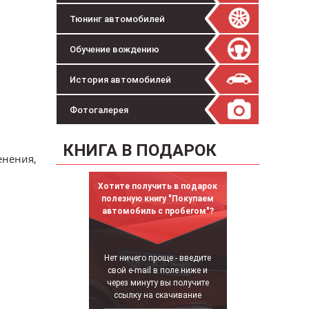
Тюнинг автомобилей
Обучение вождению
История автомобилей
Фотогалерея
КНИГА В ПОДАРОК
енения,
Хотите получить в подарок
полезную книгу "Покупаем
автомобиль с пробегом"?
Нет ничего проще - введите
свой e-mail в поле ниже и
через минуту вы получите
ссылку на скачивание