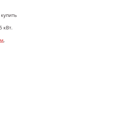
 купить
 кВт.
ом
,