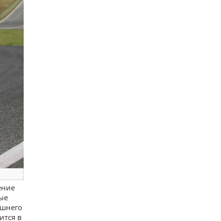
ение
ые
ешнего
ится в