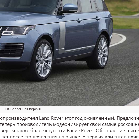
Обновлённая версия
топроизводителя Land Rover этот год оживлённый. Предлож
 теперь производитель модернизирует свои самые роскошн
двергся также более крупный Range Rover. Обновление нын
 лет после его появления на рынке. У первых клиентов появ