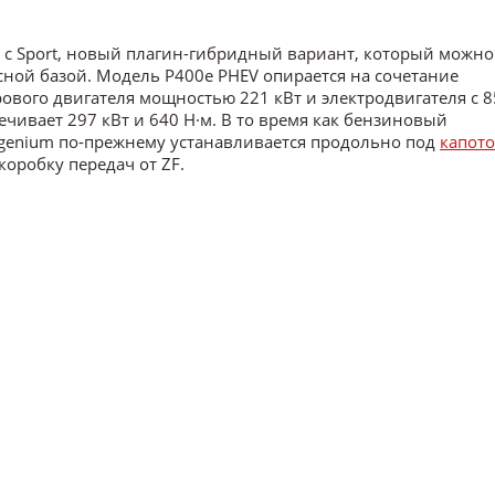
е с Sport, новый плагин-гибридный вариант, который можно
сной базой. Модель P400e PHEV опирается на сочетание
ого двигателя мощностью 221 кВт и электродвигателя с 85
спечивает 297 кВт и 640 Н·м. В то время как бензиновый
genium по-прежнему устанавливается продольно под
капот
оробку передач от ZF.