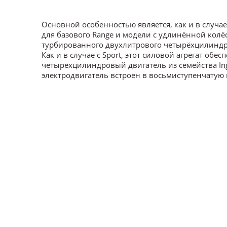
Основной особенностью является, как и в случа
для базового Range и модели с удлинённой колё
турбированного двухлитрового четырёхцилиндров
Как и в случае с Sport, этот силовой агрегат обе
четырёхцилиндровый двигатель из семейства In
электродвигатель встроен в восьмиступенчатую к