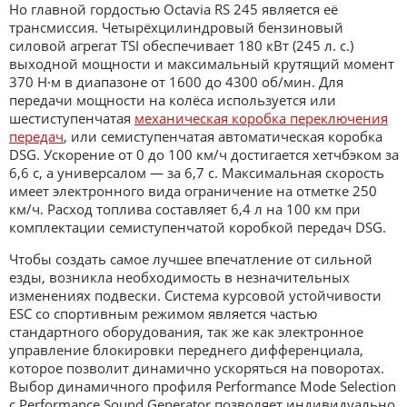
Но главной гордостью Octavia RS 245 является её
трансмиссия. Четырёхцилиндровый бензиновый
силовой агрегат TSI обеспечивает 180 кВт (245 л. с.)
выходной мощности и максимальный крутящий момент
370 Н·м в диапазоне от 1600 до 4300 об/мин. Для
передачи мощности на колёса используется или
шестиступенчатая
механическая коробка переключения
передач
, или семиступенчатая автоматическая коробка
DSG. Ускорение от 0 до 100 км/ч достигается хетчбэком за
6,6 с, а универсалом — за 6,7 с. Максимальная скорость
имеет электронного вида ограничение на отметке 250
км/ч. Расход топлива составляет 6,4 л на 100 км при
комплектации семиступенчатой коробкой передач DSG.
Чтобы создать самое лучшее впечатление от сильной
езды, возникла необходимость в незначительных
изменениях подвески. Система курсовой устойчивости
ESC со спортивным режимом является частью
стандартного оборудования, так же как электронное
управление блокировки переднего дифференциала,
которое позволит динамично ускоряться на поворотах.
Выбор динамичного профиля Performance Mode Selection
с Performance Sound Generator позволяет индивидуально