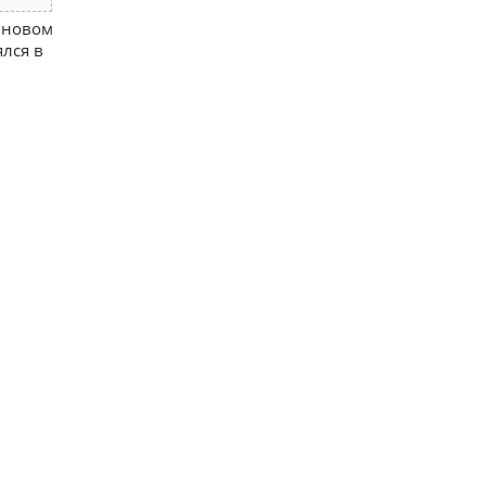
 новом
лся в