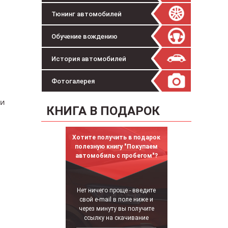
Тюнинг автомобилей
Обучение вождению
История автомобилей
Фотогалерея
ии
КНИГА В ПОДАРОК
Хотите получить в подарок
полезную книгу "Покупаем
автомобиль с пробегом"?
Нет ничего проще - введите
свой e-mail в поле ниже и
через минуту вы получите
ссылку на скачивание