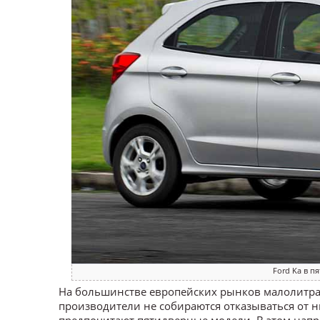
Ford Ka в п
На большинстве европейских рынков малолитра
производители не собираются отказываться от них
предпочитают пятидверные модели. В этом напр