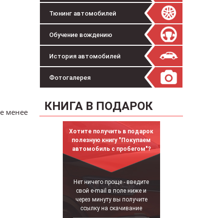
Тюнинг автомобилей
Обучение вождению
История автомобилей
Фотогалерея
КНИГА В ПОДАРОК
не менее
Хотите получить в подарок
полезную книгу "Покупаем
автомобиль с пробегом"?
Нет ничего проще - введите
свой e-mail в поле ниже и
через минуту вы получите
ссылку на скачивание