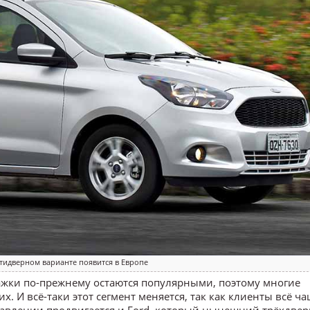
ятидверном варианте появится в Европе
жки по-прежнему остаются популярными, поэтому многие
. И всё-таки этот сегмент меняется, так как клиенты всё ч
авлении продвигается и Ford, который нынешний трёхдве