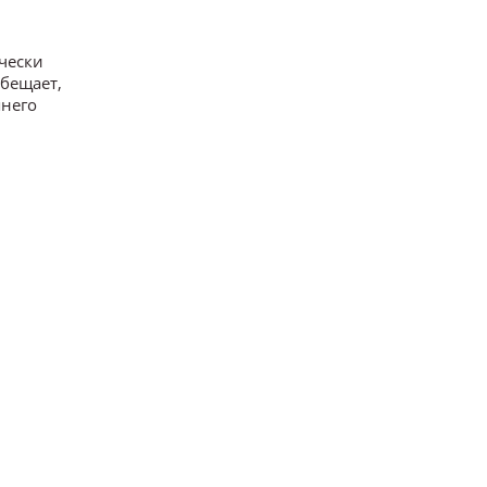
чески
обещает,
шнего