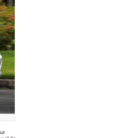
аще
рный Ka