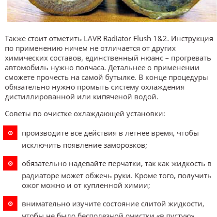
Также стоит отметить LAVR Radiator Flush 1&2. Инструкция
по применению ничем не отличается от других
химических составов, единственный нюанс – прогревать
автомобиль нужно полчаса. Детальнее о применении
сможете прочесть на самой бутылке. В конце процедуры
обязательно нужно промыть систему охлаждения
дистиллированной или кипяченой водой.
Советы по очистке охлаждающей установки:
производите все действия в летнее время, чтобы
исключить появление заморозков;
обязательно надевайте перчатки, так как жидкость в
радиаторе может обжечь руки. Кроме того, получить
ожог можно и от купленной химии;
внимательно изучите состояние слитой жидкости,
чтобы не было бесполезной очистки «в пустую».