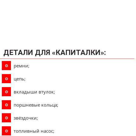
ДЕТАЛИ ДЛЯ «КАПИТАЛКИ»:
ремни;
цепь;
вкладыши втулок;
поршневые кольца;
звёздочки;
топливный насос;