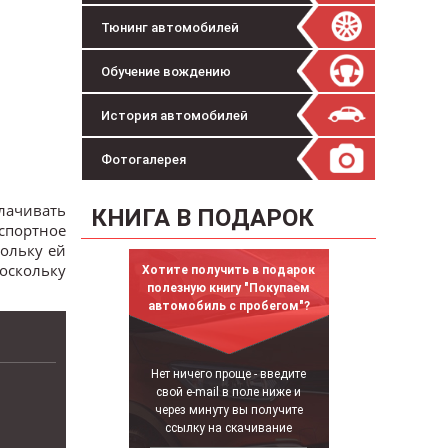
Тюнинг автомобилей
Обучение вождению
История автомобилей
Фотогалерея
плачивать
КНИГА В ПОДАРОК
спортное
кольку ей
поскольку
Хотите получить в подарок
полезную книгу "Покупаем
автомобиль с пробегом"?
Нет ничего проще - введите
свой e-mail в поле ниже и
через минуту вы получите
ссылку на скачивание