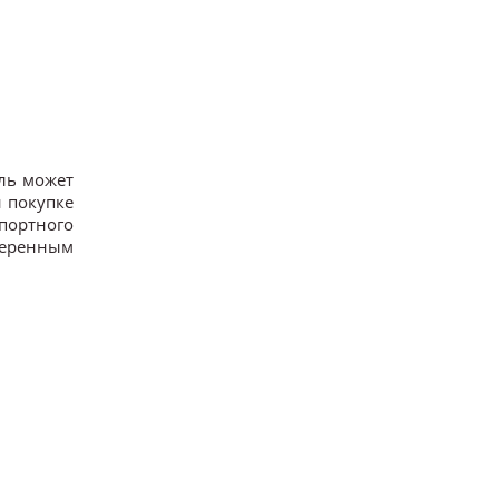
ль может
и покупке
портного
уверенным