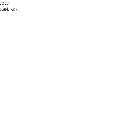
ерез
рый, как