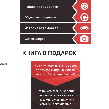
Тюнинг автомобилей
Обучение вождению
История автомобилей
Фотогалерея
КНИГА В ПОДАРОК
рвые
Хотите получить в подарок
полезную книгу "Покупаем
автомобиль с пробегом"?
Нет ничего проще - введите
свой e-mail в поле ниже и
через минуту вы получите
ссылку на скачивание